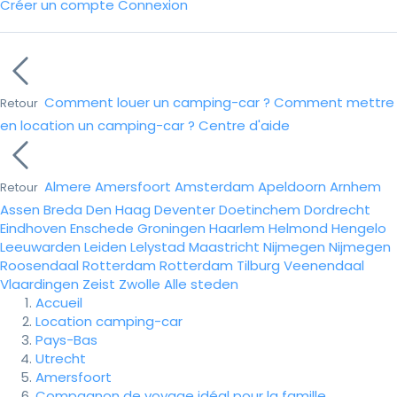
Créer un compte
Connexion
Comment louer un camping-car ?
Comment mettre
Retour
en location un camping-car ?
Centre d'aide
Almere
Amersfoort
Amsterdam
Apeldoorn
Arnhem
Retour
Assen
Breda
Den Haag
Deventer
Doetinchem
Dordrecht
Eindhoven
Enschede
Groningen
Haarlem
Helmond
Hengelo
Leeuwarden
Leiden
Lelystad
Maastricht
Nijmegen
Nijmegen
Roosendaal
Rotterdam
Rotterdam
Tilburg
Veenendaal
Vlaardingen
Zeist
Zwolle
Alle steden
Accueil
Location camping-car
Pays-Bas
Utrecht
Amersfoort
Compagnon de voyage idéal pour la famille