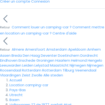
Créer un compte
Connexion
Comment louer un camping-car ?
Comment mettre
Retour
en location un camping-car ?
Centre d'aide
Almere
Amersfoort
Amsterdam
Apeldoorn
Arnhem
Retour
Assen
Breda
Den Haag
Deventer
Doetinchem
Dordrecht
Eindhoven
Enschede
Groningen
Haarlem
Helmond
Hengelo
Leeuwarden
Leiden
Lelystad
Maastricht
Nijmegen
Nijmegen
Roosendaal
Rotterdam
Rotterdam
Tilburg
Veenendaal
Vlaardingen
Zeist
Zwolle
Alle steden
Accueil
Location camping-car
Pays-Bas
Utrecht
Baarn
Volkswagen T2 de 1977, parfait état