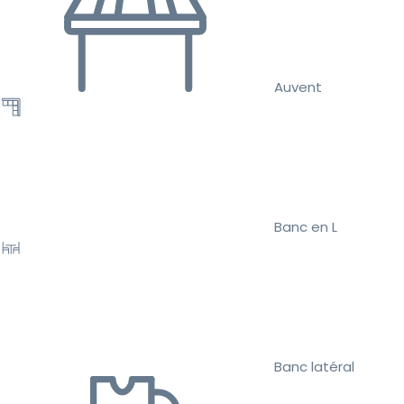
Auvent
Banc en L
Banc latéral