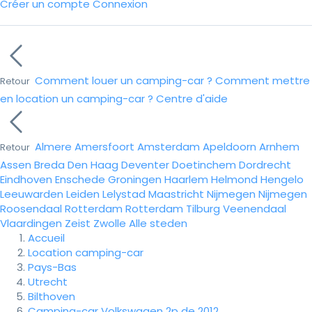
Créer un compte
Connexion
Comment louer un camping-car ?
Comment mettre
Retour
en location un camping-car ?
Centre d'aide
Almere
Amersfoort
Amsterdam
Apeldoorn
Arnhem
Retour
Assen
Breda
Den Haag
Deventer
Doetinchem
Dordrecht
Eindhoven
Enschede
Groningen
Haarlem
Helmond
Hengelo
Leeuwarden
Leiden
Lelystad
Maastricht
Nijmegen
Nijmegen
Roosendaal
Rotterdam
Rotterdam
Tilburg
Veenendaal
Vlaardingen
Zeist
Zwolle
Alle steden
Accueil
Location camping-car
Pays-Bas
Utrecht
Bilthoven
Camping-car Volkswagen 2p de 2012