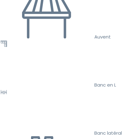
Auvent
Banc en L
Banc latéral