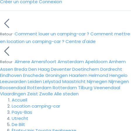
Créer un compte
Connexion
Comment louer un camping-car ?
Comment mettre
Retour
en location un camping-car ?
Centre d'aide
Almere
Amersfoort
Amsterdam
Apeldoorn
Arnhem
Retour
Assen
Breda
Den Haag
Deventer
Doetinchem
Dordrecht
Eindhoven
Enschede
Groningen
Haarlem
Helmond
Hengelo
Leeuwarden
Leiden
Lelystad
Maastricht
Nijmegen
Nijmegen
Roosendaal
Rotterdam
Rotterdam
Tilburg
Veenendaal
Vlaardingen
Zeist
Zwolle
Alle steden
Accueil
Location camping-car
Pays-Bas
Utrecht
De Bilt
États-Unis Toyota Seabreeze