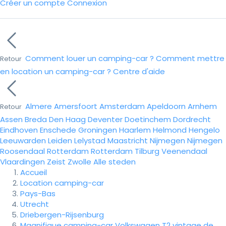
Créer un compte
Connexion
Comment louer un camping-car ?
Comment mettre
Retour
en location un camping-car ?
Centre d'aide
Almere
Amersfoort
Amsterdam
Apeldoorn
Arnhem
Retour
Assen
Breda
Den Haag
Deventer
Doetinchem
Dordrecht
Eindhoven
Enschede
Groningen
Haarlem
Helmond
Hengelo
Leeuwarden
Leiden
Lelystad
Maastricht
Nijmegen
Nijmegen
Roosendaal
Rotterdam
Rotterdam
Tilburg
Veenendaal
Vlaardingen
Zeist
Zwolle
Alle steden
Accueil
Location camping-car
Pays-Bas
Utrecht
Driebergen-Rijsenburg
Magnifique camping-car Volkswagen T2 vintage de