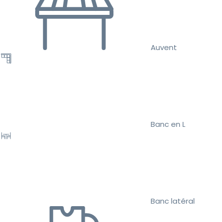
Auvent
Banc en L
Banc latéral