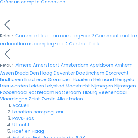
Créer un compte
Connexion
Comment louer un camping-car ?
Comment mettre
Retour
en location un camping-car ?
Centre d'aide
Almere
Amersfoort
Amsterdam
Apeldoorn
Arnhem
Retour
Assen
Breda
Den Haag
Deventer
Doetinchem
Dordrecht
Eindhoven
Enschede
Groningen
Haarlem
Helmond
Hengelo
Leeuwarden
Leiden
Lelystad
Maastricht
Nijmegen
Nijmegen
Roosendaal
Rotterdam
Rotterdam
Tilburg
Veenendaal
Vlaardingen
Zeist
Zwolle
Alle steden
Accueil
Location camping-car
Pays-Bas
Utrecht
Hoef en Haag
Autobus Fiat 2p à partir de 2023