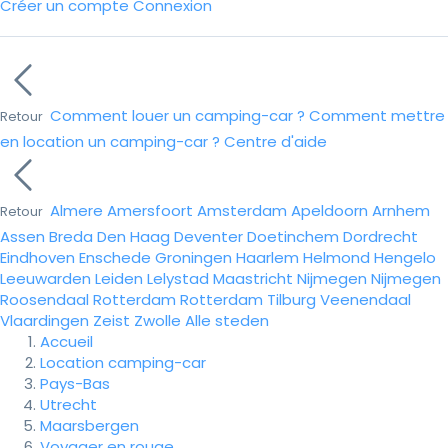
Créer un compte
Connexion
Comment louer un camping-car ?
Comment mettre
Retour
en location un camping-car ?
Centre d'aide
Almere
Amersfoort
Amsterdam
Apeldoorn
Arnhem
Retour
Assen
Breda
Den Haag
Deventer
Doetinchem
Dordrecht
Eindhoven
Enschede
Groningen
Haarlem
Helmond
Hengelo
Leeuwarden
Leiden
Lelystad
Maastricht
Nijmegen
Nijmegen
Roosendaal
Rotterdam
Rotterdam
Tilburg
Veenendaal
Vlaardingen
Zeist
Zwolle
Alle steden
Accueil
Location camping-car
Pays-Bas
Utrecht
Maarsbergen
Voyager en rouge