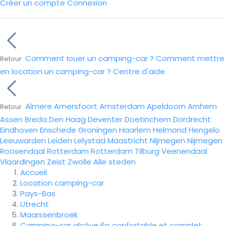
Créer un compte
Connexion
Comment louer un camping-car ?
Comment mettre
Retour
en location un camping-car ?
Centre d'aide
Almere
Amersfoort
Amsterdam
Apeldoorn
Arnhem
Retour
Assen
Breda
Den Haag
Deventer
Doetinchem
Dordrecht
Eindhoven
Enschede
Groningen
Haarlem
Helmond
Hengelo
Leeuwarden
Leiden
Lelystad
Maastricht
Nijmegen
Nijmegen
Roosendaal
Rotterdam
Rotterdam
Tilburg
Veenendaal
Vlaardingen
Zeist
Zwolle
Alle steden
Accueil
Location camping-car
Pays-Bas
Utrecht
Maarssenbroek
Camping-car alcôve 6p confortable et complet