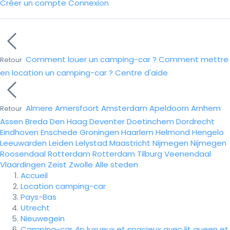
Créer un compte
Connexion
Comment louer un camping-car ?
Comment mettre
Retour
en location un camping-car ?
Centre d'aide
Almere
Amersfoort
Amsterdam
Apeldoorn
Arnhem
Retour
Assen
Breda
Den Haag
Deventer
Doetinchem
Dordrecht
Eindhoven
Enschede
Groningen
Haarlem
Helmond
Hengelo
Leeuwarden
Leiden
Lelystad
Maastricht
Nijmegen
Nijmegen
Roosendaal
Rotterdam
Rotterdam
Tilburg
Veenendaal
Vlaardingen
Zeist
Zwolle
Alle steden
Accueil
Location camping-car
Pays-Bas
Utrecht
Nieuwegein
Camping-car 4p luxueux et spacieux avec lit queen et