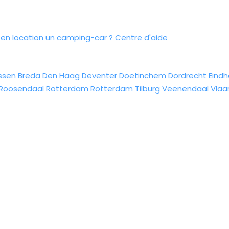
n location un camping-car ?
Centre d'aide
ssen
Breda
Den Haag
Deventer
Doetinchem
Dordrecht
Eind
Roosendaal
Rotterdam
Rotterdam
Tilburg
Veenendaal
Vlaa