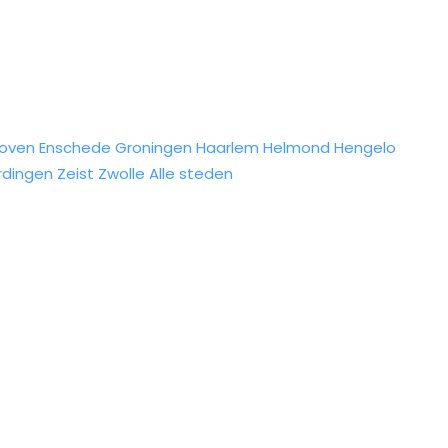
hoven
Enschede
Groningen
Haarlem
Helmond
Hengelo
rdingen
Zeist
Zwolle
Alle steden