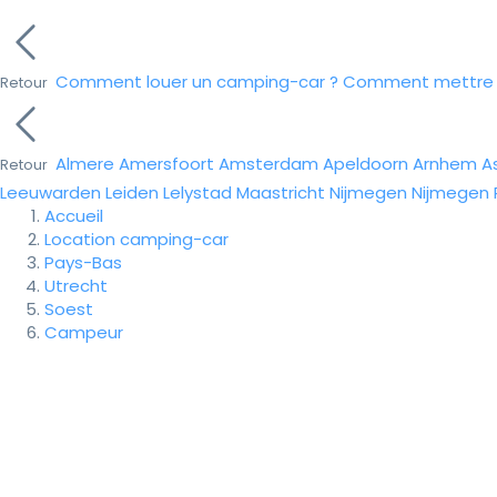
Comment louer un camping-car ?
Comment mettre e
Retour
Almere
Amersfoort
Amsterdam
Apeldoorn
Arnhem
A
Retour
Leeuwarden
Leiden
Lelystad
Maastricht
Nijmegen
Nijmegen
Accueil
Location camping-car
Pays-Bas
Utrecht
Soest
Campeur