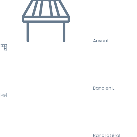
Auvent
Banc en L
Banc latéral