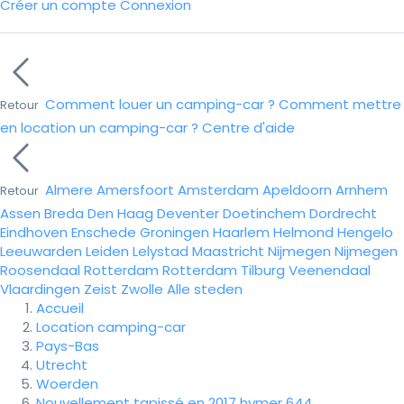
Créer un compte
Connexion
Comment louer un camping-car ?
Comment mettre
Retour
en location un camping-car ?
Centre d'aide
Almere
Amersfoort
Amsterdam
Apeldoorn
Arnhem
Retour
Assen
Breda
Den Haag
Deventer
Doetinchem
Dordrecht
Eindhoven
Enschede
Groningen
Haarlem
Helmond
Hengelo
Leeuwarden
Leiden
Lelystad
Maastricht
Nijmegen
Nijmegen
Roosendaal
Rotterdam
Rotterdam
Tilburg
Veenendaal
Vlaardingen
Zeist
Zwolle
Alle steden
Accueil
Location camping-car
Pays-Bas
Utrecht
Woerden
Nouvellement tapissé en 2017 hymer 644