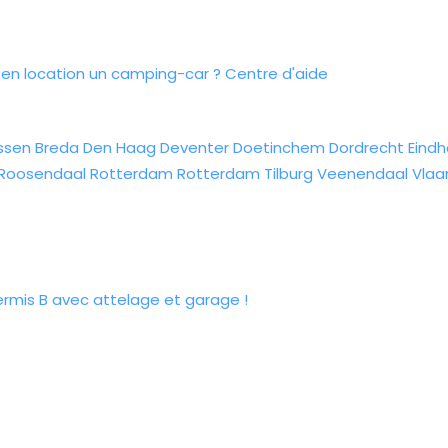
n location un camping-car ?
Centre d'aide
ssen
Breda
Den Haag
Deventer
Doetinchem
Dordrecht
Eind
Roosendaal
Rotterdam
Rotterdam
Tilburg
Veenendaal
Vlaa
ermis B avec attelage et garage !