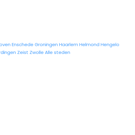
hoven
Enschede
Groningen
Haarlem
Helmond
Hengelo
rdingen
Zeist
Zwolle
Alle steden