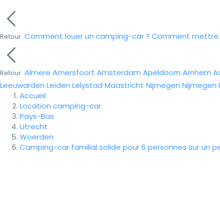
Comment louer un camping-car ?
Comment mettre e
Retour
Almere
Amersfoort
Amsterdam
Apeldoorn
Arnhem
A
Retour
Leeuwarden
Leiden
Lelystad
Maastricht
Nijmegen
Nijmegen
Accueil
Location camping-car
Pays-Bas
Utrecht
Woerden
Camping-car familial solide pour 6 personnes sur un p