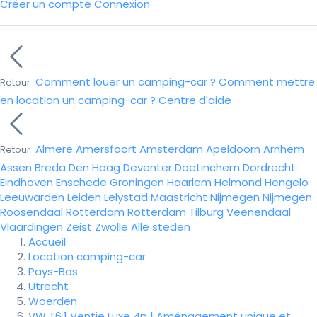
Créer un compte
Connexion
Comment louer un camping-car ?
Comment mettre
Retour
en location un camping-car ?
Centre d'aide
Almere
Amersfoort
Amsterdam
Apeldoorn
Arnhem
Retour
Assen
Breda
Den Haag
Deventer
Doetinchem
Dordrecht
Eindhoven
Enschede
Groningen
Haarlem
Helmond
Hengelo
Leeuwarden
Leiden
Lelystad
Maastricht
Nijmegen
Nijmegen
Roosendaal
Rotterdam
Rotterdam
Tilburg
Veenendaal
Vlaardingen
Zeist
Zwolle
Alle steden
Accueil
Location camping-car
Pays-Bas
Utrecht
Woerden
VW T6.1 Ventje Luxe 4p | Aménagement unique et