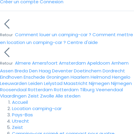
Créer un compte
Connexion
Comment louer un camping-car ?
Comment mettre
Retour
en location un camping-car ?
Centre d'aide
Almere
Amersfoort
Amsterdam
Apeldoorn
Arnhem
Retour
Assen
Breda
Den Haag
Deventer
Doetinchem
Dordrecht
Eindhoven
Enschede
Groningen
Haarlem
Helmond
Hengelo
Leeuwarden
Leiden
Lelystad
Maastricht
Nijmegen
Nijmegen
Roosendaal
Rotterdam
Rotterdam
Tilburg
Veenendaal
Vlaardingen
Zeist
Zwolle
Alle steden
Accueil
Location camping-car
Pays-Bas
Utrecht
Zeist
Camping-car soigné et compact pour quatre