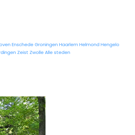
hoven
Enschede
Groningen
Haarlem
Helmond
Hengelo
rdingen
Zeist
Zwolle
Alle steden