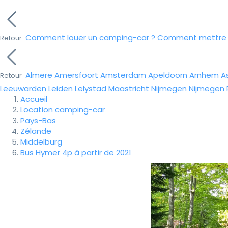
Comment louer un camping-car ?
Comment mettre e
Retour
Almere
Amersfoort
Amsterdam
Apeldoorn
Arnhem
A
Retour
Leeuwarden
Leiden
Lelystad
Maastricht
Nijmegen
Nijmegen
Accueil
Location camping-car
Pays-Bas
Zélande
Middelburg
Bus Hymer 4p à partir de 2021