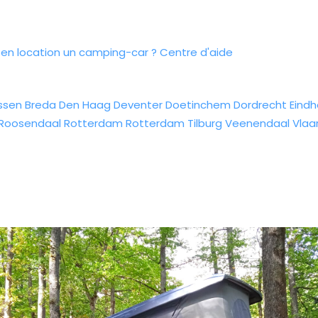
n location un camping-car ?
Centre d'aide
ssen
Breda
Den Haag
Deventer
Doetinchem
Dordrecht
Eind
Roosendaal
Rotterdam
Rotterdam
Tilburg
Veenendaal
Vlaa