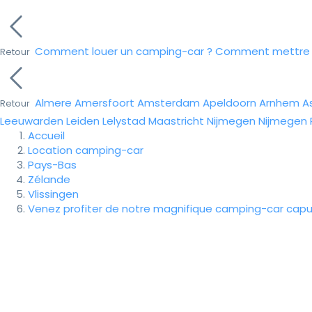
Comment louer un camping-car ?
Comment mettre e
Retour
Almere
Amersfoort
Amsterdam
Apeldoorn
Arnhem
A
Retour
Leeuwarden
Leiden
Lelystad
Maastricht
Nijmegen
Nijmegen
Accueil
Location camping-car
Pays-Bas
Zélande
Vlissingen
Venez profiter de notre magnifique camping-car capu