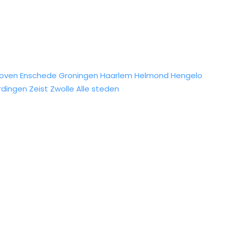
hoven
Enschede
Groningen
Haarlem
Helmond
Hengelo
rdingen
Zeist
Zwolle
Alle steden