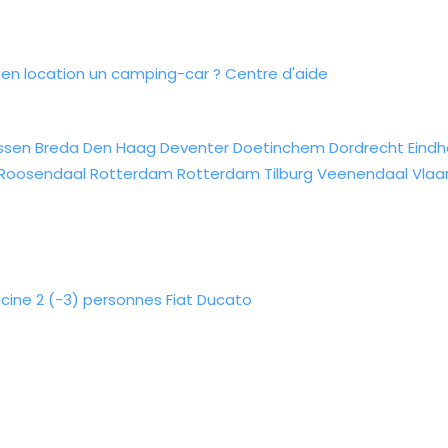
n location un camping-car ?
Centre d'aide
ssen
Breda
Den Haag
Deventer
Doetinchem
Dordrecht
Eind
Roosendaal
Rotterdam
Rotterdam
Tilburg
Veenendaal
Vlaa
cine 2 (-3) personnes Fiat Ducato