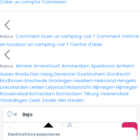
Créer un compte
Connexion
Comment louer un camping-car ?
Comment mettre
Retour
en location un camping-car ?
Centre d'aide
Almere
Amersfoort
Amsterdam
Apeldoorn
Arnhem
Retour
Assen
Breda
Den Haag
Deventer
Doetinchem
Dordrecht
Eindhoven
Enschede
Groningen
Haarlem
Helmond
Hengelo
Leeuwarden
Leiden
Lelystad
Maastricht
Nijmegen
Nijmegen
Roosendaal
Rotterdam
Rotterdam
Tilburg
Veenendaal
Vlaardingen
Zeist
Zwolle
Alle steden
Destinations populaires
Choisir