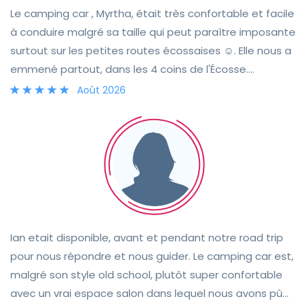
Le camping car , Myrtha, était très confortable et facile
à conduire malgré sa taille qui peut paraître imposante
surtout sur les petites routes écossaises ☺️. Elle nous a
emmené partout, dans les 4 coins de l'Écosse.
L'équipement est plus qu'optimal, nous n'avons
Août 2026
manqué de rien. Le contact et la rencontre avec Tracie,
son hôte, a été facile et très convivial. Nous sommes
très heureux de cette belle aventure et découverte de
l'Écosse.
Ian etait disponible, avant et pendant notre road trip
pour nous répondre et nous guider. Le camping car est,
malgré son style old school, plutôt super confortable
avec un vrai espace salon dans lequel nous avons pû