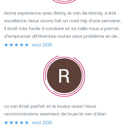
Notre expérience avec Betsy, le van de Mandy, a été
excellente. Nous avons fait un road trip d'une semaine ;
il était très facile à conduire et sa taille nous a permis
d'emprunter différentes routes sans problème et de
nous garer très facilement. Les équipements à bord
Août 2026
répondaient parfaitement à nos besoins. La remise des
clés s'est faite sans encombre grâce à la grande
disponibilité de Mandy. Elle est restée joignable tout au
long de la location si nous avions besoin de quoi que ce
soit. Nous recommandons vivement Mandy et Betsy !
La van était parfait et le loueur aussi ! Nous
recommandons vivement de louer le van d'Alan.
Août 2026