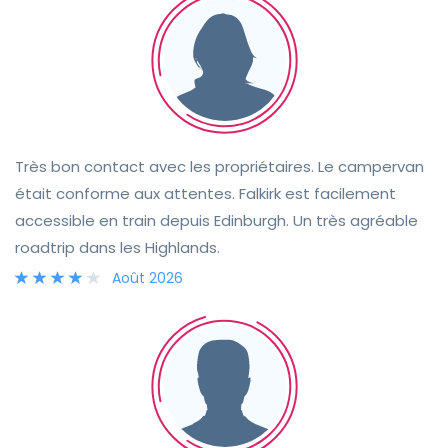
poêle, casserole, passoire, couverts, assiettes, etc.
Nous avons également beaucoup apprécié les chaises
et la table de camping, idéales pour profiter des
magnifiques paysages écossais. Nous recommandons
vivement ce van à tous ceux qui souhaitent explorer
l'Écosse et se créer des souvenirs inoubliables en pleine
nature ! Merci encore, Stewart, pour cette expérience
Très bon contact avec les propriétaires. Le campervan
formidable 😊
était conforme aux attentes. Falkirk est facilement
accessible en train depuis Edinburgh. Un très agréable
roadtrip dans les Highlands.
Août 2026