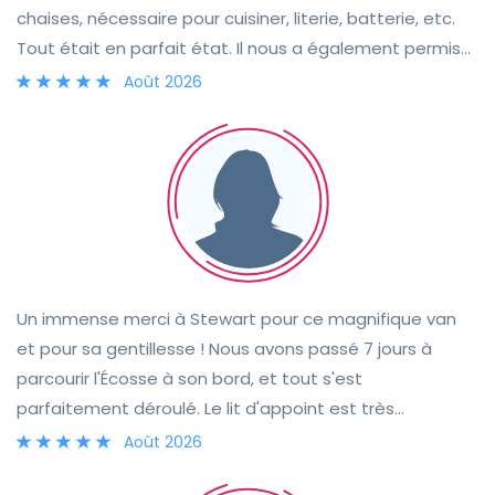
chaises, nécessaire pour cuisiner, literie, batterie, etc.
Tout était en parfait état. Il nous a également permis
de récupérer la voiture avant l’heure prévue le premier
Août 2026
jour, ce qui était très appréciable. Je recommande
sans hésiter !
Un immense merci à Stewart pour ce magnifique van
et pour sa gentillesse ! Nous avons passé 7 jours à
parcourir l'Écosse à son bord, et tout s'est
parfaitement déroulé. Le lit d'appoint est très
confortable et nous n'avons rencontré aucun problème
Août 2026
durant notre voyage. Le van est entièrement équipé :