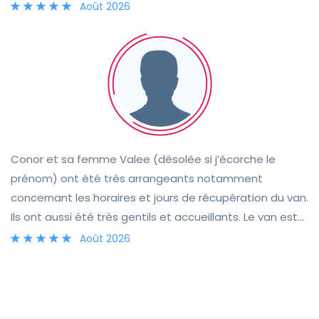
passer de supers soirées malgré la mauvaise meteo
Août 2026
écossaise. Il est également bien équipé : ouvre
bouteille, épluché légumes, cafetière à piston et bon
couteau de cuisine. Bref tout y est pour un excellent
séjour. Je vous le recommande.
Conor et sa femme Valee (désolée si j’écorche le
prénom) ont été très arrangeants notamment
concernant les horaires et jours de récupération du van.
Ils ont aussi été très gentils et accueillants. Le van est
super et très fonctionnel. Il contient tout le nécessaire
Août 2026
pour un road trip et permet de dormir dans des
endroits sauvages sans problème car la batterie tient
bien. Il se conduit facilement et de façon agréable.
Nous recommandons le van sans réserve !!!! Merci