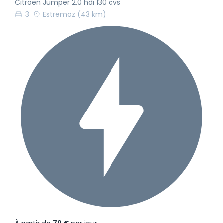
Citroën Jumper 2.0 hdi 130 cvs
3
Estremoz
(43 km)
À partir de
79 €
par jour