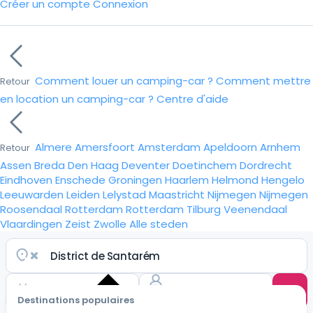
Créer un compte
Connexion
Comment louer un camping-car ?
Comment mettre
Retour
en location un camping-car ?
Centre d'aide
Almere
Amersfoort
Amsterdam
Apeldoorn
Arnhem
Retour
Assen
Breda
Den Haag
Deventer
Doetinchem
Dordrecht
Eindhoven
Enschede
Groningen
Haarlem
Helmond
Hengelo
Leeuwarden
Leiden
Lelystad
Maastricht
Nijmegen
Nijmegen
Roosendaal
Rotterdam
Rotterdam
Tilburg
Veenendaal
Vlaardingen
Zeist
Zwolle
Alle steden
Destinations populaires
Choisir