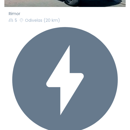
Rimor
5
Odivelas
(20 km)