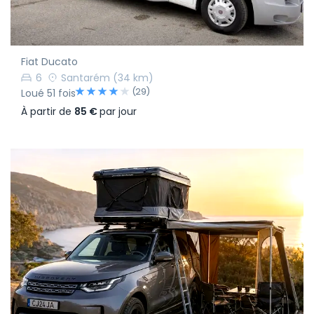
Fiat Ducato
6
Santarém
(34 km)
(29)
Loué 51 fois
À partir de
85 €
par jour