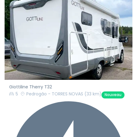
Giottiline Therry T32
5
Pedrogão - TORRES NOVAS
(33 km)
Nouveau