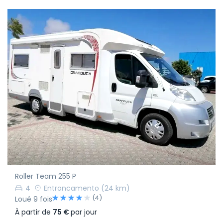
Roller Team 255 P
4
Entroncamento
(24 km)
(4)
Loué 9 fois
À partir de
75 €
par jour