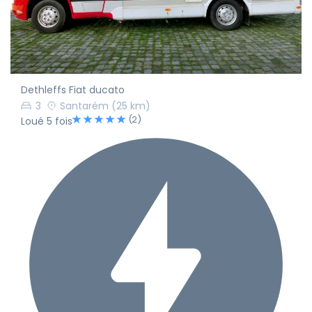
Dethleffs Fiat ducato
3
Santarém
(25 km)
(2)
Loué 5 fois