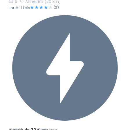
6
Almeirim
(20 km)
(3)
Loué 11 fois
À partir de
70 €
par jour