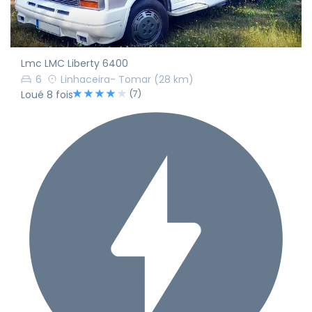
Lmc LMC Liberty 6400
6
Linhaceira- Tomar
(28 km)
(7)
Loué 8 fois