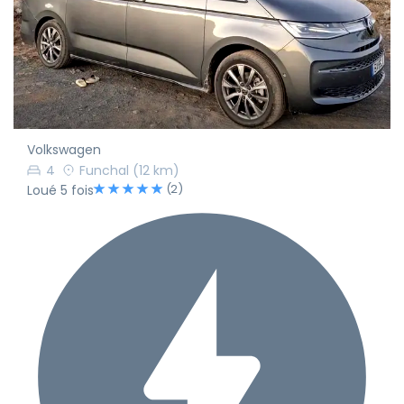
Volkswagen
4
Funchal
(12 km)
(2)
Loué 5 fois