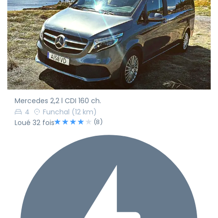
Mercedes 2,2 l CDI 160 ch.
4
Funchal
(12 km)
(8)
Loué 32 fois