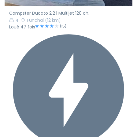
Campster Ducato 2,2 l Multijet 120 ch.
4
Funchal
(12 km)
(15)
Loué 47 fois