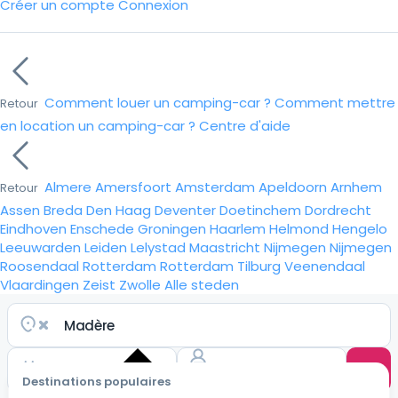
Créer un compte
Connexion
Comment louer un camping-car ?
Comment mettre
Retour
en location un camping-car ?
Centre d'aide
Almere
Amersfoort
Amsterdam
Apeldoorn
Arnhem
Retour
Assen
Breda
Den Haag
Deventer
Doetinchem
Dordrecht
Eindhoven
Enschede
Groningen
Haarlem
Helmond
Hengelo
Leeuwarden
Leiden
Lelystad
Maastricht
Nijmegen
Nijmegen
Roosendaal
Rotterdam
Rotterdam
Tilburg
Veenendaal
Vlaardingen
Zeist
Zwolle
Alle steden
Destinations populaires
Choisir