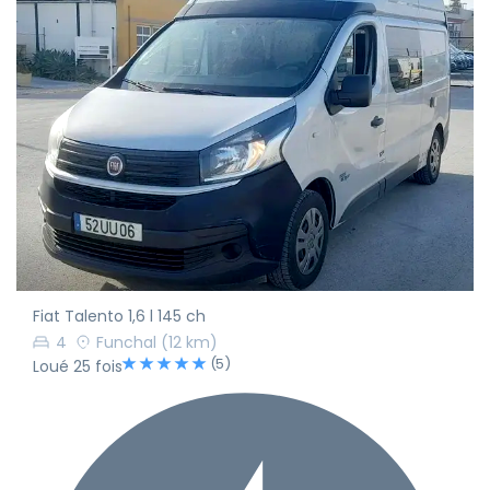
Fiat Talento 1,6 l 145 ch
4
Funchal
(12 km)
(5)
Loué 25 fois