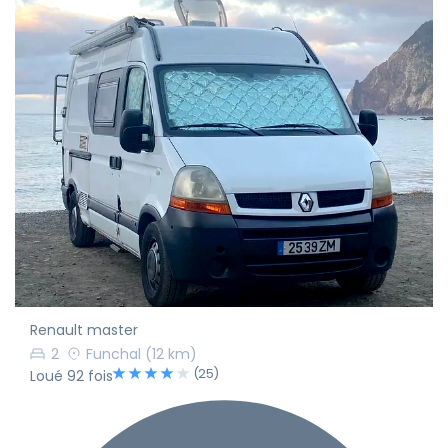
Renault master
2
Funchal
(12 km)
(25)
Loué 92 fois