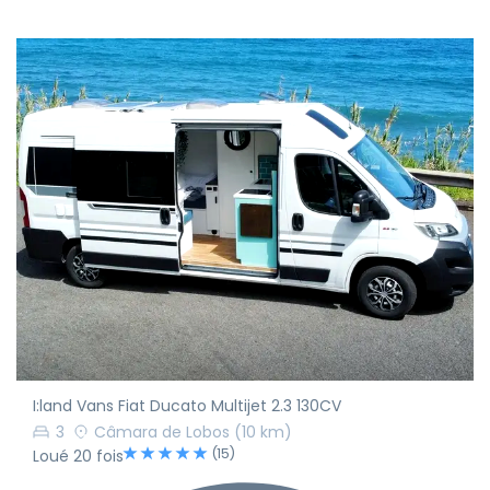
I:land Vans Fiat Ducato Multijet 2.3 130CV
3
Câmara de Lobos
(10 km)
(15)
Loué 20 fois