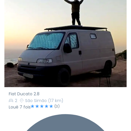
Fiat Ducato 2.8
2
São Simão
(17 km)
(3)
Loué 7 fois