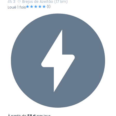
3
Brejos de Azeitão
(17 km)
(1)
Loué 1 fois