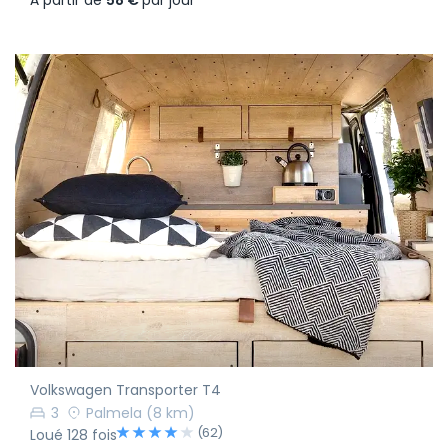
À partir de
58 €
par jour
Volkswagen Transporter T4
3
Palmela
(8 km)
(62)
Loué 128 fois