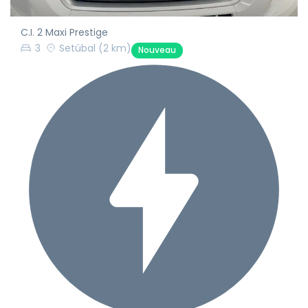
C.I. 2 Maxi Prestige
3
Setúbal
(2 km)
Nouveau