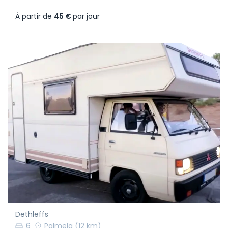
À partir de
45 €
par jour
Dethleffs
6
Palmela
(12 km)