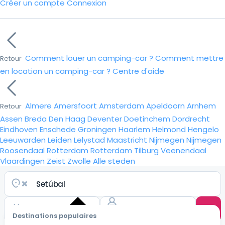
Créer un compte
Connexion
Comment louer un camping-car ?
Comment mettre
Retour
en location un camping-car ?
Centre d'aide
Almere
Amersfoort
Amsterdam
Apeldoorn
Arnhem
Retour
Assen
Breda
Den Haag
Deventer
Doetinchem
Dordrecht
Eindhoven
Enschede
Groningen
Haarlem
Helmond
Hengelo
Leeuwarden
Leiden
Lelystad
Maastricht
Nijmegen
Nijmegen
Roosendaal
Rotterdam
Rotterdam
Tilburg
Veenendaal
Vlaardingen
Zeist
Zwolle
Alle steden
Destinations populaires
Choisir