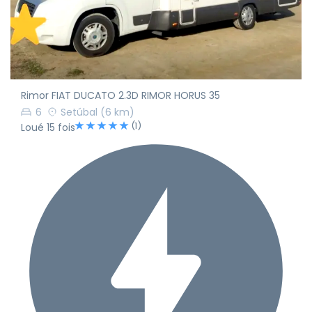
Rimor FIAT DUCATO 2.3D RIMOR HORUS 35
6
Setúbal
(6 km)
(1)
Loué 15 fois