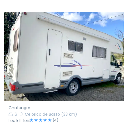
Challenger
6
Celorico de Basto
(33 km)
(4)
Loué 11 fois