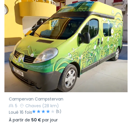
Campervan Campstervan
5
Chaves
(28 km)
(5)
Loué 16 fois
À partir de
50 €
par jour