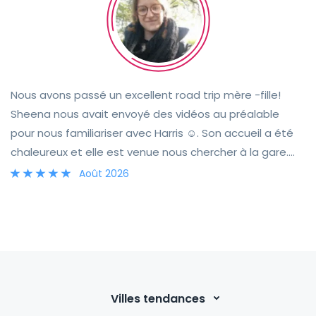
Nous avons passé un excellent road trip mère -fille!
Sheena nous avait envoyé des vidéos au préalable
pour nous familiariser avec Harris ☺️. Son accueil a été
chaleureux et elle est venue nous chercher à la gare.
Avec Harris nous avons pu voyager à Inverness, l'île de
Août 2026
Skye, le viaduc de Glenfinnan, vu de nombreuses
cascades et châteaux... Les paysages sont
magnifiques! 🏞️ Concernant Harris, il est très bien
équipé avec tout ce qu'il faut. Avec son gabarit on peut
se garer facilement. On a apprécié qu'il soit
automatique et avec une caméra de recul (surtout en
Villes tendances
tant que français qui roulaient à gauche pour la 1ère