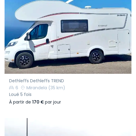
Dethleffs Dethleffs TREND
6
Mirandela
(35 km)
Loué 5 fois
À partir de
170 €
par jour