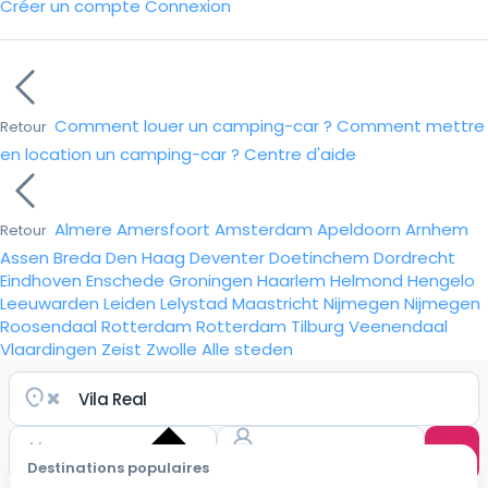
Créer un compte
Connexion
Comment louer un camping-car ?
Comment mettre
Retour
en location un camping-car ?
Centre d'aide
Almere
Amersfoort
Amsterdam
Apeldoorn
Arnhem
Retour
Assen
Breda
Den Haag
Deventer
Doetinchem
Dordrecht
Eindhoven
Enschede
Groningen
Haarlem
Helmond
Hengelo
Leeuwarden
Leiden
Lelystad
Maastricht
Nijmegen
Nijmegen
Roosendaal
Rotterdam
Rotterdam
Tilburg
Veenendaal
Vlaardingen
Zeist
Zwolle
Alle steden
Destinations populaires
Choisir