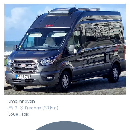
Lmc Innovan
2
Frechas
(38 km)
Loué 1 fois