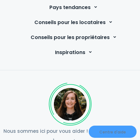
fois 🤪). Merci à Sheena de nous avoir laissé les filets de
Pays tendances
protection de visage et le spray contre les Midgies.
Nous recommandons Harris pour votre aventure
Conseils pour les locataires
écossaise ! 😁
Conseils pour les propriétaires
Inspirations
Nous sommes ici pour vous aider !
Centre d'aide