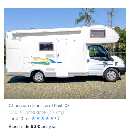
Chausson chausson \flash 03
6
Amarante
(47 km)
(1)
Loué 10 fois
À partir de
90 €
par jour