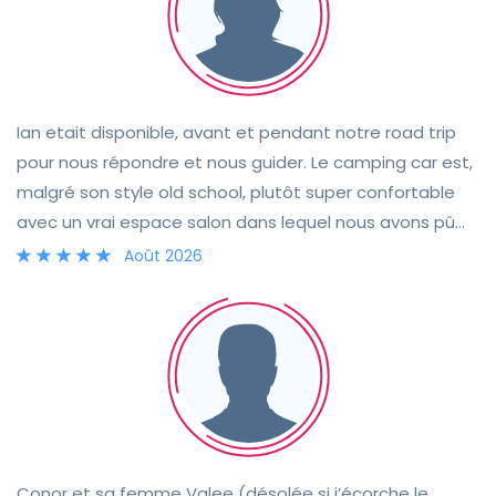
l'Écosse.
Ian etait disponible, avant et pendant notre road trip
pour nous répondre et nous guider. Le camping car est,
malgré son style old school, plutôt super confortable
avec un vrai espace salon dans lequel nous avons pû
passer de supers soirées malgré la mauvaise meteo
Août 2026
écossaise. Il est également bien équipé : ouvre
bouteille, épluché légumes, cafetière à piston et bon
couteau de cuisine. Bref tout y est pour un excellent
séjour. Je vous le recommande.
Conor et sa femme Valee (désolée si j’écorche le