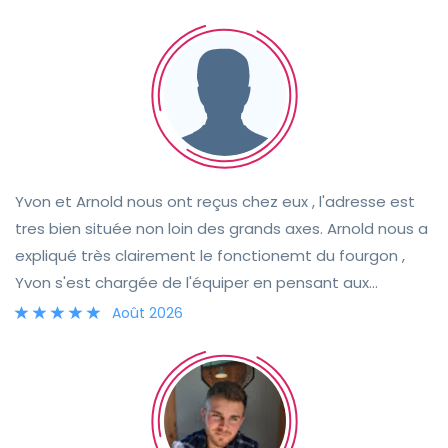
Yvon et Arnold nous ont reçus chez eux , l'adresse est
tres bien située non loin des grands axes. Arnold nous a
expliqué très clairement le fonctionemt du fourgon ,
Yvon s'est chargée de l'équiper en pensant aux
moindres détails pratiques qui ont facilité notre
Août 2026
voyage. Le camion est très propre, soigneusement
aménagé et dispose de bons rangements. Nous avons
pu fixer notre porte vélos de voiture sur l'attache
remorque du camion. Un excellent séjour grâce à ce
couple très chaleureux et hyper réactif.