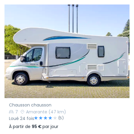
Chausson chausson
7
Amarante
(47 km)
(5)
Loué 24 fois
À partir de
95 €
par jour