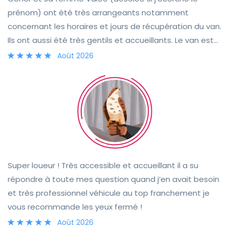
prénom) ont été très arrangeants notamment
concernant les horaires et jours de récupération du van.
Ils ont aussi été très gentils et accueillants. Le van est
super et très fonctionnel. Il contient tout le nécessaire
Août 2026
pour un road trip et permet de dormir dans des
endroits sauvages sans problème car la batterie tient
bien. Il se conduit facilement et de façon agréable.
Nous recommandons le van sans réserve !!!! Merci
beaucoup pour votre confiance Conor!
Super loueur ! Très accessible et accueillant il a su
répondre à toute mes question quand j’en avait besoin
et très professionnel véhicule au top franchement je
vous recommande les yeux fermé !
Août 2026