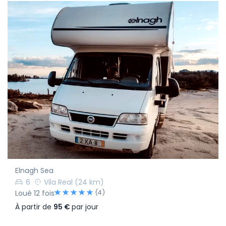
Elnagh Sea
6
Vila Real
(24 km)
(4)
Loué 12 fois
À partir de
95 €
par jour