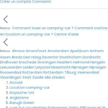
Créer un compte
Connexion
Comment louer un camping-car ?
Comment mettre
Retour
en location un camping-car ?
Centre d'aide
Almere
Amersfoort
Amsterdam
Apeldoorn
Arnhem
Retour
Assen
Breda
Den Haag
Deventer
Doetinchem
Dordrecht
Eindhoven
Enschede
Groningen
Haarlem
Helmond
Hengelo
Leeuwarden
Leiden
Lelystad
Maastricht
Nijmegen
Nijmegen
Roosendaal
Rotterdam
Rotterdam
Tilburg
Veenendaal
Vlaardingen
Zeist
Zwolle
Alle steden
Accueil
Location camping-car
Royaume-Uni
Angleterre
Barugh Green
Luxe 2-4 couchettes Rollerteam Zefiro 696 manuel, lit