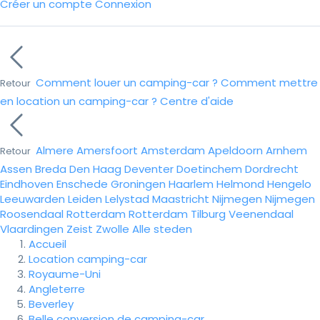
Créer un compte
Connexion
Comment louer un camping-car ?
Comment mettre
Retour
en location un camping-car ?
Centre d'aide
Almere
Amersfoort
Amsterdam
Apeldoorn
Arnhem
Retour
Assen
Breda
Den Haag
Deventer
Doetinchem
Dordrecht
Eindhoven
Enschede
Groningen
Haarlem
Helmond
Hengelo
Leeuwarden
Leiden
Lelystad
Maastricht
Nijmegen
Nijmegen
Roosendaal
Rotterdam
Rotterdam
Tilburg
Veenendaal
Vlaardingen
Zeist
Zwolle
Alle steden
Accueil
Location camping-car
Royaume-Uni
Angleterre
Beverley
Belle conversion de camping-car