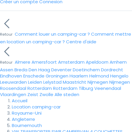
Créer un compte
Connexion
Comment louer un camping-car ?
Comment mettre
Retour
en location un camping-car ?
Centre d'aide
Almere
Amersfoort
Amsterdam
Apeldoorn
Arnhem
Retour
Assen
Breda
Den Haag
Deventer
Doetinchem
Dordrecht
Eindhoven
Enschede
Groningen
Haarlem
Helmond
Hengelo
Leeuwarden
Leiden
Lelystad
Maastricht
Nijmegen
Nijmegen
Roosendaal
Rotterdam
Rotterdam
Tilburg
Veenendaal
Vlaardingen
Zeist
Zwolle
Alle steden
Accueil
Location camping-car
Royaume-Uni
Angleterre
Bournemouth
VW TRANSPORTER SWB CAMPERVAN 4 COUCHETTES