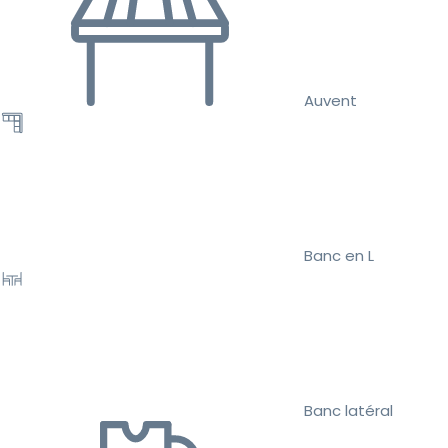
Auvent
Banc en L
Banc latéral