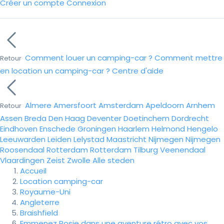
Créer un compte
Connexion
Comment louer un camping-car ?
Comment mettre
Retour
en location un camping-car ?
Centre d'aide
Almere
Amersfoort
Amsterdam
Apeldoorn
Arnhem
Retour
Assen
Breda
Den Haag
Deventer
Doetinchem
Dordrecht
Eindhoven
Enschede
Groningen
Haarlem
Helmond
Hengelo
Leeuwarden
Leiden
Lelystad
Maastricht
Nijmegen
Nijmegen
Roosendaal
Rotterdam
Rotterdam
Tilburg
Veenendaal
Vlaardingen
Zeist
Zwolle
Alle steden
Accueil
Location camping-car
Royaume-Uni
Angleterre
Braishfield
Emmenez Rosie dans une aventure rétro avec vos