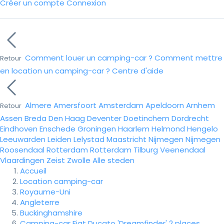
Créer un compte
Connexion
Comment louer un camping-car ?
Comment mettre
Retour
en location un camping-car ?
Centre d'aide
Almere
Amersfoort
Amsterdam
Apeldoorn
Arnhem
Retour
Assen
Breda
Den Haag
Deventer
Doetinchem
Dordrecht
Eindhoven
Enschede
Groningen
Haarlem
Helmond
Hengelo
Leeuwarden
Leiden
Lelystad
Maastricht
Nijmegen
Nijmegen
Roosendaal
Rotterdam
Rotterdam
Tilburg
Veenendaal
Vlaardingen
Zeist
Zwolle
Alle steden
Accueil
Location camping-car
Royaume-Uni
Angleterre
Buckinghamshire
Camping-car Fiat Ducato 'Dreamfinder' 2 places