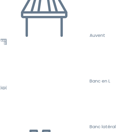
Auvent
Banc en L
Banc latéral