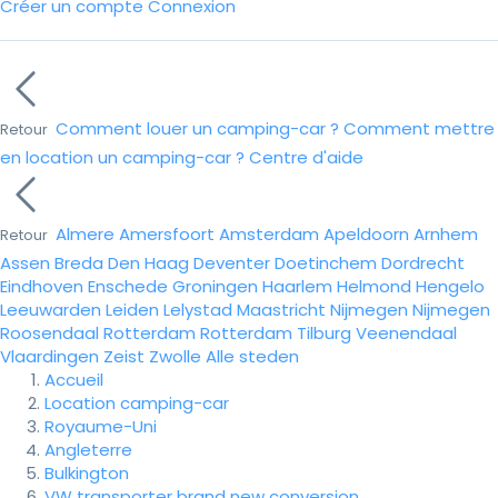
Créer un compte
Connexion
Comment louer un camping-car ?
Comment mettre
Retour
en location un camping-car ?
Centre d'aide
Almere
Amersfoort
Amsterdam
Apeldoorn
Arnhem
Retour
Assen
Breda
Den Haag
Deventer
Doetinchem
Dordrecht
Eindhoven
Enschede
Groningen
Haarlem
Helmond
Hengelo
Leeuwarden
Leiden
Lelystad
Maastricht
Nijmegen
Nijmegen
Roosendaal
Rotterdam
Rotterdam
Tilburg
Veenendaal
Vlaardingen
Zeist
Zwolle
Alle steden
Accueil
Location camping-car
Royaume-Uni
Angleterre
Bulkington
VW transporter brand new conversion