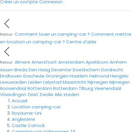
Créer un compte
Connexion
Comment louer un camping-car ?
Comment mettre
Retour
en location un camping-car ?
Centre d'aide
Almere
Amersfoort
Amsterdam
Apeldoorn
Arnhem
Retour
Assen
Breda
Den Haag
Deventer
Doetinchem
Dordrecht
Eindhoven
Enschede
Groningen
Haarlem
Helmond
Hengelo
Leeuwarden
Leiden
Lelystad
Maastricht
Nijmegen
Nijmegen
Roosendaal
Rotterdam
Rotterdam
Tilburg
Veenendaal
Vlaardingen
Zeist
Zwolle
Alle steden
Accueil
Location camping-car
Royaume-Uni
Angleterre
Castle Carrock
Camping-car Volkswagen T5