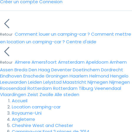
Créer un compte
Connexion
Comment louer un camping-car ?
Comment mettre
Retour
en location un camping-car ?
Centre d'aide
Almere
Amersfoort
Amsterdam
Apeldoorn
Arnhem
Retour
Assen
Breda
Den Haag
Deventer
Doetinchem
Dordrecht
Eindhoven
Enschede
Groningen
Haarlem
Helmond
Hengelo
Leeuwarden
Leiden
Lelystad
Maastricht
Nijmegen
Nijmegen
Roosendaal
Rotterdam
Rotterdam
Tilburg
Veenendaal
Vlaardingen
Zeist
Zwolle
Alle steden
Accueil
Location camping-car
Royaume-Uni
Angleterre
Cheshire West and Chester
Camping-car Ford 2 places de 2014