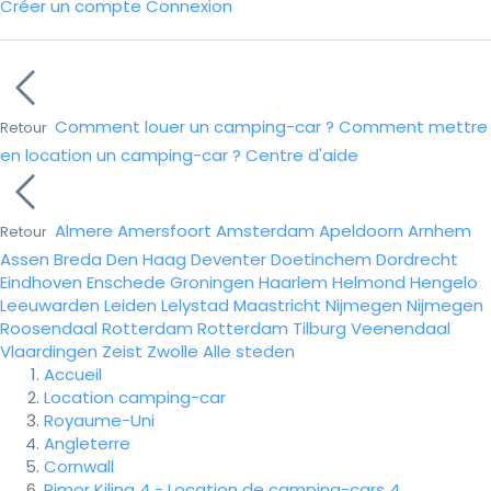
Créer un compte
Connexion
Comment louer un camping-car ?
Comment mettre
Retour
en location un camping-car ?
Centre d'aide
Almere
Amersfoort
Amsterdam
Apeldoorn
Arnhem
Retour
Assen
Breda
Den Haag
Deventer
Doetinchem
Dordrecht
Eindhoven
Enschede
Groningen
Haarlem
Helmond
Hengelo
Leeuwarden
Leiden
Lelystad
Maastricht
Nijmegen
Nijmegen
Roosendaal
Rotterdam
Rotterdam
Tilburg
Veenendaal
Vlaardingen
Zeist
Zwolle
Alle steden
Accueil
Location camping-car
Royaume-Uni
Angleterre
Cornwall
Rimor Kiling 4 - Location de camping-cars 4