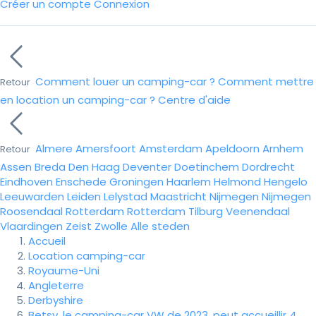
Créer un compte
Connexion
Comment louer un camping-car ?
Comment mettre
Retour
en location un camping-car ?
Centre d'aide
Almere
Amersfoort
Amsterdam
Apeldoorn
Arnhem
Retour
Assen
Breda
Den Haag
Deventer
Doetinchem
Dordrecht
Eindhoven
Enschede
Groningen
Haarlem
Helmond
Hengelo
Leeuwarden
Leiden
Lelystad
Maastricht
Nijmegen
Nijmegen
Roosendaal
Rotterdam
Rotterdam
Tilburg
Veenendaal
Vlaardingen
Zeist
Zwolle
Alle steden
Accueil
Location camping-car
Royaume-Uni
Angleterre
Derbyshire
Betsy, le camping-car VW de 2023, peut accueillir 4