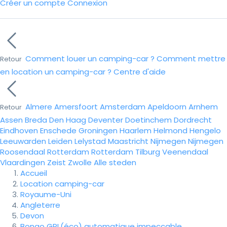
Créer un compte
Connexion
Comment louer un camping-car ?
Comment mettre
Retour
en location un camping-car ?
Centre d'aide
Almere
Amersfoort
Amsterdam
Apeldoorn
Arnhem
Retour
Assen
Breda
Den Haag
Deventer
Doetinchem
Dordrecht
Eindhoven
Enschede
Groningen
Haarlem
Helmond
Hengelo
Leeuwarden
Leiden
Lelystad
Maastricht
Nijmegen
Nijmegen
Roosendaal
Rotterdam
Rotterdam
Tilburg
Veenendaal
Vlaardingen
Zeist
Zwolle
Alle steden
Accueil
Location camping-car
Royaume-Uni
Angleterre
Devon
Bongo GPL(éco) automatique impeccable