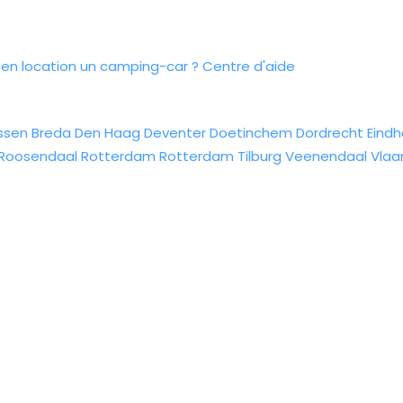
n location un camping-car ?
Centre d'aide
ssen
Breda
Den Haag
Deventer
Doetinchem
Dordrecht
Eind
Roosendaal
Rotterdam
Rotterdam
Tilburg
Veenendaal
Vlaa