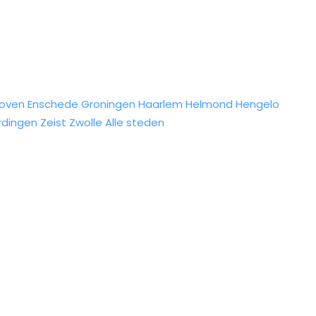
hoven
Enschede
Groningen
Haarlem
Helmond
Hengelo
rdingen
Zeist
Zwolle
Alle steden