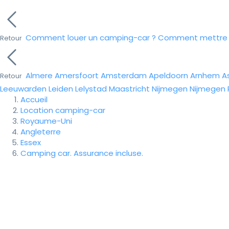
Comment louer un camping-car ?
Comment mettre e
Retour
Almere
Amersfoort
Amsterdam
Apeldoorn
Arnhem
A
Retour
Leeuwarden
Leiden
Lelystad
Maastricht
Nijmegen
Nijmegen
Accueil
Location camping-car
Royaume-Uni
Angleterre
Essex
Camping car. Assurance incluse.