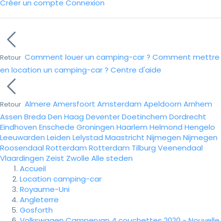
Créer un compte
Connexion
Comment louer un camping-car ?
Comment mettre
Retour
en location un camping-car ?
Centre d'aide
Almere
Amersfoort
Amsterdam
Apeldoorn
Arnhem
Retour
Assen
Breda
Den Haag
Deventer
Doetinchem
Dordrecht
Eindhoven
Enschede
Groningen
Haarlem
Helmond
Hengelo
Leeuwarden
Leiden
Lelystad
Maastricht
Nijmegen
Nijmegen
Roosendaal
Rotterdam
Rotterdam
Tilburg
Veenendaal
Vlaardingen
Zeist
Zwolle
Alle steden
Accueil
Location camping-car
Royaume-Uni
Angleterre
Gosforth
Volkswagen Campervan 4 couchettes 2020 - Nouvelle