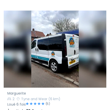
Marguerite
2
Tyne and Wear
(6 km)
(5)
Loué 6 fois