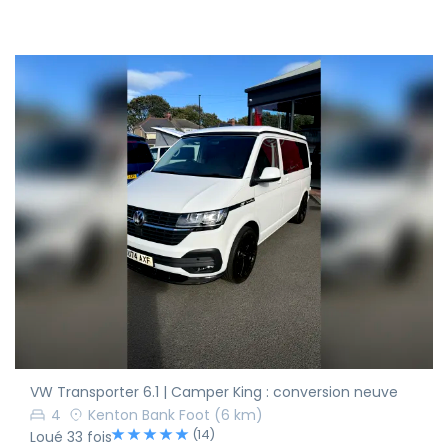
VW Transporter 6.1 | Camper King : conversion neuve
4
Kenton Bank Foot
(6 km)
(14)
Loué 33 fois