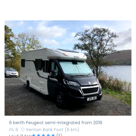
6 berth Peugeot semi-integrated from 2019
6
Kenton Bank Foot
(6 km)
(3)