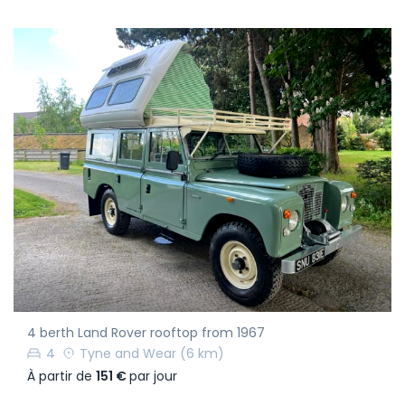
4 berth Land Rover rooftop from 1967
4
Tyne and Wear
(6 km)
À partir de
151 €
par jour