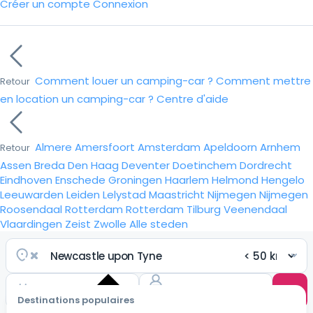
Créer un compte
Connexion
Comment louer un camping-car ?
Comment mettre
Retour
en location un camping-car ?
Centre d'aide
Almere
Amersfoort
Amsterdam
Apeldoorn
Arnhem
Retour
Assen
Breda
Den Haag
Deventer
Doetinchem
Dordrecht
Eindhoven
Enschede
Groningen
Haarlem
Helmond
Hengelo
Leeuwarden
Leiden
Lelystad
Maastricht
Nijmegen
Nijmegen
Roosendaal
Rotterdam
Rotterdam
Tilburg
Veenendaal
Vlaardingen
Zeist
Zwolle
Alle steden
Destinations populaires
Choisir