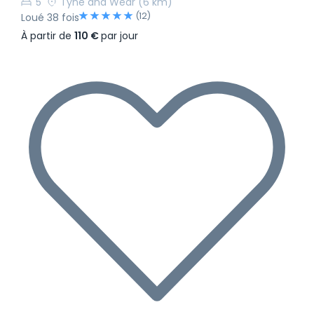
5
Tyne and Wear
(6 km)
(12)
Loué 38 fois
À partir de
110 €
par jour