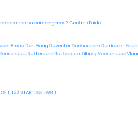
n location un camping-car ?
Centre d'aide
ssen
Breda
Den Haag
Deventer
Doetinchem
Dordrecht
Eind
Roosendaal
Rotterdam
Rotterdam
Tilburg
Veenendaal
Vlaa
F ( T32 STARTLINE LWB )