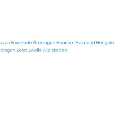
hoven
Enschede
Groningen
Haarlem
Helmond
Hengelo
rdingen
Zeist
Zwolle
Alle steden