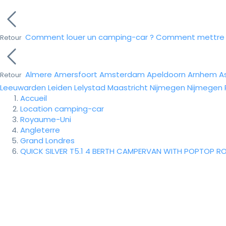
Comment louer un camping-car ?
Comment mettre e
Retour
Almere
Amersfoort
Amsterdam
Apeldoorn
Arnhem
A
Retour
Leeuwarden
Leiden
Lelystad
Maastricht
Nijmegen
Nijmegen
Accueil
Location camping-car
Royaume-Uni
Angleterre
Grand Londres
QUICK SILVER T5.1 4 BERTH CAMPERVAN WITH POPTOP ROO