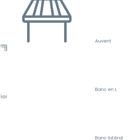
Auvent
Banc en L
Banc latéral