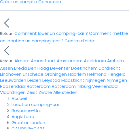
Créer un compte
Connexion
Comment louer un camping-car ?
Comment mettre
Retour
en location un camping-car ?
Centre d'aide
Almere
Amersfoort
Amsterdam
Apeldoorn
Arnhem
Retour
Assen
Breda
Den Haag
Deventer
Doetinchem
Dordrecht
Eindhoven
Enschede
Groningen
Haarlem
Helmond
Hengelo
Leeuwarden
Leiden
Lelystad
Maastricht
Nijmegen
Nijmegen
Roosendaal
Rotterdam
Rotterdam
Tilburg
Veenendaal
Vlaardingen
Zeist
Zwolle
Alle steden
Accueil
Location camping-car
Royaume-Uni
Angleterre
Greater London
CAMPING-CARS