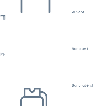
Auvent
Banc en L
Banc latéral