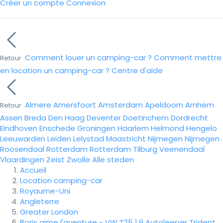
Créer un compte
Connexion
Comment louer un camping-car ?
Comment mettre
Retour
en location un camping-car ?
Centre d'aide
Almere
Amersfoort
Amsterdam
Apeldoorn
Arnhem
Retour
Assen
Breda
Den Haag
Deventer
Doetinchem
Dordrecht
Eindhoven
Enschede
Groningen
Haarlem
Helmond
Hengelo
Leeuwarden
Leiden
Lelystad
Maastricht
Nijmegen
Nijmegen
Roosendaal
Rotterdam
Rotterdam
Tilburg
Veenendaal
Vlaardingen
Zeist
Zwolle
Alle steden
Accueil
Location camping-car
Royaume-Uni
Angleterre
Greater London
Boris aime l'aventure - VW T25 1.9 Autoleeper Trident