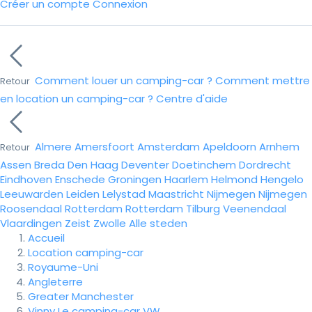
Créer un compte
Connexion
Comment louer un camping-car ?
Comment mettre
Retour
en location un camping-car ?
Centre d'aide
Almere
Amersfoort
Amsterdam
Apeldoorn
Arnhem
Retour
Assen
Breda
Den Haag
Deventer
Doetinchem
Dordrecht
Eindhoven
Enschede
Groningen
Haarlem
Helmond
Hengelo
Leeuwarden
Leiden
Lelystad
Maastricht
Nijmegen
Nijmegen
Roosendaal
Rotterdam
Rotterdam
Tilburg
Veenendaal
Vlaardingen
Zeist
Zwolle
Alle steden
Accueil
Location camping-car
Royaume-Uni
Angleterre
Greater Manchester
Vinny Le camping-car VW