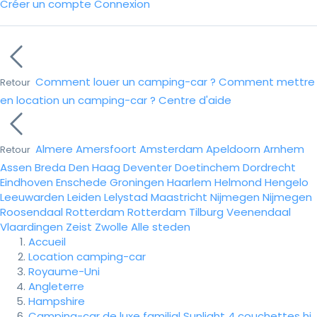
Créer un compte
Connexion
Comment louer un camping-car ?
Comment mettre
Retour
en location un camping-car ?
Centre d'aide
Almere
Amersfoort
Amsterdam
Apeldoorn
Arnhem
Retour
Assen
Breda
Den Haag
Deventer
Doetinchem
Dordrecht
Eindhoven
Enschede
Groningen
Haarlem
Helmond
Hengelo
Leeuwarden
Leiden
Lelystad
Maastricht
Nijmegen
Nijmegen
Roosendaal
Rotterdam
Rotterdam
Tilburg
Veenendaal
Vlaardingen
Zeist
Zwolle
Alle steden
Accueil
Location camping-car
Royaume-Uni
Angleterre
Hampshire
Camping-car de luxe familial Sunlight 4 couchettes hi