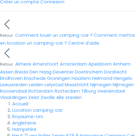
Créer un compte
Connexion
Comment louer un camping-car ?
Comment mettre
Retour
en location un camping-car ?
Centre d'aide
Almere
Amersfoort
Amsterdam
Apeldoorn
Arnhem
Retour
Assen
Breda
Den Haag
Deventer
Doetinchem
Dordrecht
Eindhoven
Enschede
Groningen
Haarlem
Helmond
Hengelo
Leeuwarden
Leiden
Lelystad
Maastricht
Nijmegen
Nijmegen
Roosendaal
Rotterdam
Rotterdam
Tilburg
Veenendaal
Vlaardingen
Zeist
Zwolle
Alle steden
Accueil
Location camping-car
Royaume-Uni
Angleterre
Hampshire
Neuf 71 reg Roller Team 675 6 Naissance Camping Car