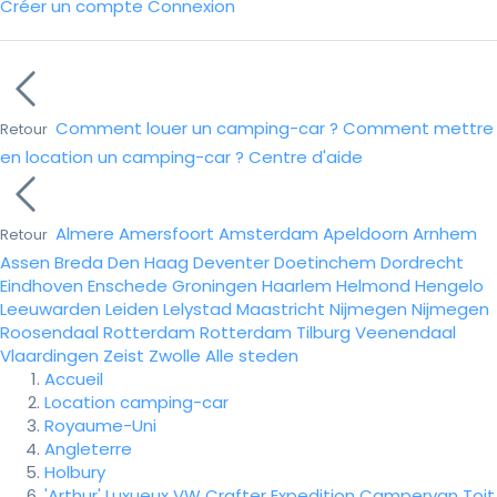
Créer un compte
Connexion
Comment louer un camping-car ?
Comment mettre
Retour
en location un camping-car ?
Centre d'aide
Almere
Amersfoort
Amsterdam
Apeldoorn
Arnhem
Retour
Assen
Breda
Den Haag
Deventer
Doetinchem
Dordrecht
Eindhoven
Enschede
Groningen
Haarlem
Helmond
Hengelo
Leeuwarden
Leiden
Lelystad
Maastricht
Nijmegen
Nijmegen
Roosendaal
Rotterdam
Rotterdam
Tilburg
Veenendaal
Vlaardingen
Zeist
Zwolle
Alle steden
Accueil
Location camping-car
Royaume-Uni
Angleterre
Holbury
'Arthur' Luxueux VW Crafter Expedition Campervan Toit