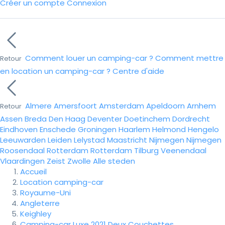
Créer un compte
Connexion
Comment louer un camping-car ?
Comment mettre
Retour
en location un camping-car ?
Centre d'aide
Almere
Amersfoort
Amsterdam
Apeldoorn
Arnhem
Retour
Assen
Breda
Den Haag
Deventer
Doetinchem
Dordrecht
Eindhoven
Enschede
Groningen
Haarlem
Helmond
Hengelo
Leeuwarden
Leiden
Lelystad
Maastricht
Nijmegen
Nijmegen
Roosendaal
Rotterdam
Rotterdam
Tilburg
Veenendaal
Vlaardingen
Zeist
Zwolle
Alle steden
Accueil
Location camping-car
Royaume-Uni
Angleterre
Keighley
Camping-car Luxe 2021 Deux Couchettes