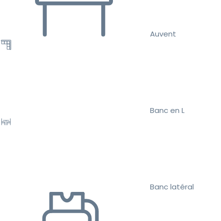
Auvent
Banc en L
Banc latéral