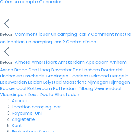
Créer un compte
Connexion
Comment louer un camping-car ?
Comment mettre
Retour
en location un camping-car ?
Centre d'aide
Almere
Amersfoort
Amsterdam
Apeldoorn
Arnhem
Retour
Assen
Breda
Den Haag
Deventer
Doetinchem
Dordrecht
Eindhoven
Enschede
Groningen
Haarlem
Helmond
Hengelo
Leeuwarden
Leiden
Lelystad
Maastricht
Nijmegen
Nijmegen
Roosendaal
Rotterdam
Rotterdam
Tilburg
Veenendaal
Vlaardingen
Zeist
Zwolle
Alle steden
Accueil
Location camping-car
Royaume-Uni
Angleterre
Kent
Explorateur d'argent