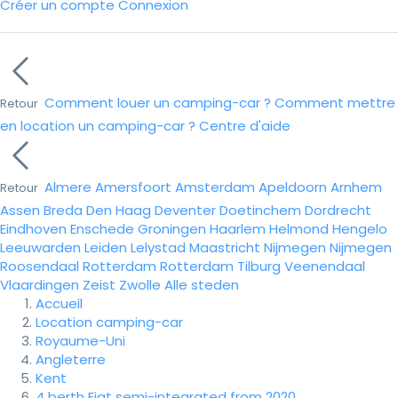
Créer un compte
Connexion
Comment louer un camping-car ?
Comment mettre
Retour
en location un camping-car ?
Centre d'aide
Almere
Amersfoort
Amsterdam
Apeldoorn
Arnhem
Retour
Assen
Breda
Den Haag
Deventer
Doetinchem
Dordrecht
Eindhoven
Enschede
Groningen
Haarlem
Helmond
Hengelo
Leeuwarden
Leiden
Lelystad
Maastricht
Nijmegen
Nijmegen
Roosendaal
Rotterdam
Rotterdam
Tilburg
Veenendaal
Vlaardingen
Zeist
Zwolle
Alle steden
Accueil
Location camping-car
Royaume-Uni
Angleterre
Kent
4 berth Fiat semi-integrated from 2020