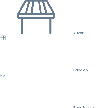
Auvent
Banc en L
Banc latéral