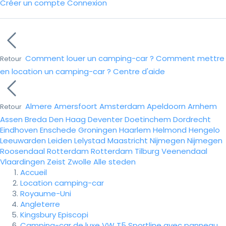
Créer un compte
Connexion
Comment louer un camping-car ?
Comment mettre
Retour
en location un camping-car ?
Centre d'aide
Almere
Amersfoort
Amsterdam
Apeldoorn
Arnhem
Retour
Assen
Breda
Den Haag
Deventer
Doetinchem
Dordrecht
Eindhoven
Enschede
Groningen
Haarlem
Helmond
Hengelo
Leeuwarden
Leiden
Lelystad
Maastricht
Nijmegen
Nijmegen
Roosendaal
Rotterdam
Rotterdam
Tilburg
Veenendaal
Vlaardingen
Zeist
Zwolle
Alle steden
Accueil
Location camping-car
Royaume-Uni
Angleterre
Kingsbury Episcopi
Camping-car de luxe VW T5 Sportline avec panneau