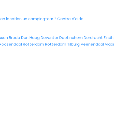
n location un camping-car ?
Centre d'aide
ssen
Breda
Den Haag
Deventer
Doetinchem
Dordrecht
Eind
Roosendaal
Rotterdam
Rotterdam
Tilburg
Veenendaal
Vlaa