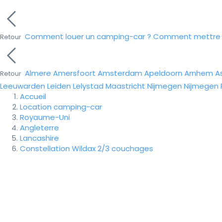
Comment louer un camping-car ?
Comment mettre e
Retour
Almere
Amersfoort
Amsterdam
Apeldoorn
Arnhem
A
Retour
Leeuwarden
Leiden
Lelystad
Maastricht
Nijmegen
Nijmegen
Accueil
Location camping-car
Royaume-Uni
Angleterre
Lancashire
Constellation Wildax 2/3 couchages