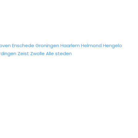
hoven
Enschede
Groningen
Haarlem
Helmond
Hengelo
rdingen
Zeist
Zwolle
Alle steden