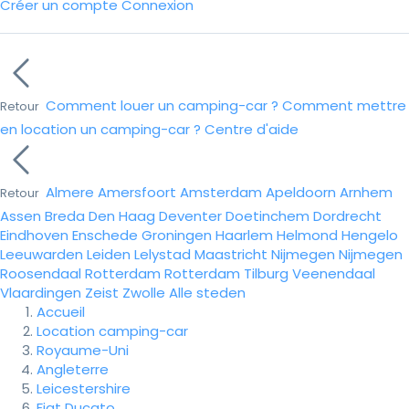
Créer un compte
Connexion
Comment louer un camping-car ?
Comment mettre
Retour
en location un camping-car ?
Centre d'aide
Almere
Amersfoort
Amsterdam
Apeldoorn
Arnhem
Retour
Assen
Breda
Den Haag
Deventer
Doetinchem
Dordrecht
Eindhoven
Enschede
Groningen
Haarlem
Helmond
Hengelo
Leeuwarden
Leiden
Lelystad
Maastricht
Nijmegen
Nijmegen
Roosendaal
Rotterdam
Rotterdam
Tilburg
Veenendaal
Vlaardingen
Zeist
Zwolle
Alle steden
Accueil
Location camping-car
Royaume-Uni
Angleterre
Leicestershire
Fiat Ducato