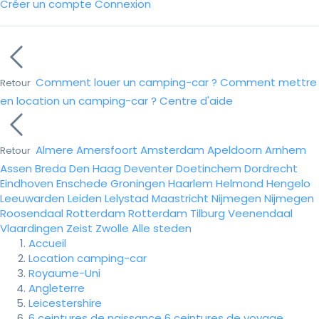
Créer un compte
Connexion
Comment louer un camping-car ?
Comment mettre
Retour
en location un camping-car ?
Centre d'aide
Almere
Amersfoort
Amsterdam
Apeldoorn
Arnhem
Retour
Assen
Breda
Den Haag
Deventer
Doetinchem
Dordrecht
Eindhoven
Enschede
Groningen
Haarlem
Helmond
Hengelo
Leeuwarden
Leiden
Lelystad
Maastricht
Nijmegen
Nijmegen
Roosendaal
Rotterdam
Rotterdam
Tilburg
Veenendaal
Vlaardingen
Zeist
Zwolle
Alle steden
Accueil
Location camping-car
Royaume-Uni
Angleterre
Leicestershire
6 ceintures de naissance 6 ceintures de voyage